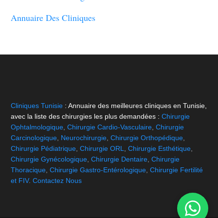
Annuaire Des Cliniques
Cliniques Tunisie
: Annuaire des meilleures cliniques en Tunisie,
avec la liste des chirurgies les plus demandées :
Chirurgie
Ophtalmologique
,
Chirurgie Cardio-Vasculaire
,
Chirurgie
Carcinologique
,
Neurochirurgie
,
Chirurgie Orthopédique
,
Chirurgie Pédiatrique
,
Chirurgie ORL
,
Chirurgie Esthétique
,
Chirurgie Gynécologique
,
Chirurgie Dentaire
,
Chirurgie
Thoracique
,
Chirurgie Gastro-Entérologique
,
Chirurgie Fertilité
et FIV
.
Contactez Nous